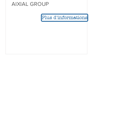
AIXIAL GROUP
Plus d'informations
Read More
apiep.pharma@gmail.com
forum.apiep@gmail.com
07.44.74.05.98