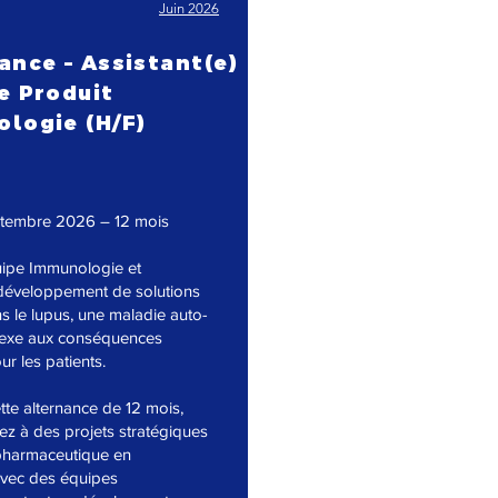
Juin 2026
ance – Assistant(e)
e Produit
logie (H/F)
ptembre 2026 – 12 mois
uipe Immunologie et
développement de solutions
s le lupus, une maladie auto-
exe aux conséquences
r les patients.
tte alternance de 12 mois,
ez à des projets stratégiques
pharmaceutique en
avec des équipes