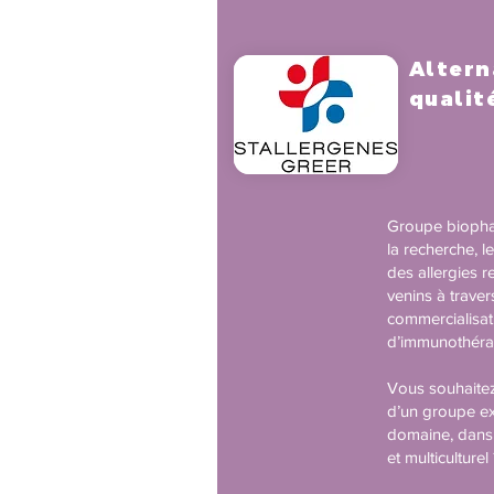
Altern
qualit
Groupe biopha
la recherche, l
des allergies r
venins à trave
commercialisat
d’immunothérap
Vous souhaitez
d’un groupe e
domaine, dans
et multiculturel