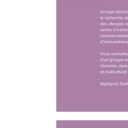
Groupe biopha
la recherche, l
des allergies r
venins à trave
commercialisat
d’immunothérap
Vous souhaitez
d’un groupe e
domaine, dans
et multiculturel
Rejoignez Stal