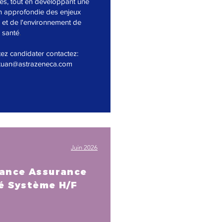
ires, tout en développant une
 approfondie des enjeux
 et de l'environnement de
a santé
.
tez candidater contactez:
xuan@astrazeneca.com
Juin 2026
ance Assurance
é Système
H/F