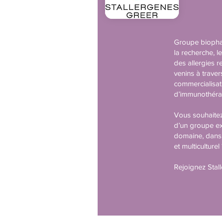
Groupe biopha
la recherche, l
des allergies r
venins à trave
commercialisat
d’immunothérap
Vous souhaitez
d’un groupe e
domaine, dans
et multiculturel
Rejoignez Stal