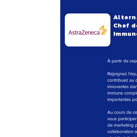
Altern
Chef d
Immuno
À partir de se
Rejoignez l'éq
contribuez au 
innovantes dan
immune compl
importantes pou
Au cours de ce
vous participer
de marketing 
collaboration 