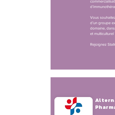
commercialisat
d’immunothérap
Vous souhaitez
d’un groupe e
domaine, dans
et multiculturel
Rejoignez Stal
Altern
Pharma