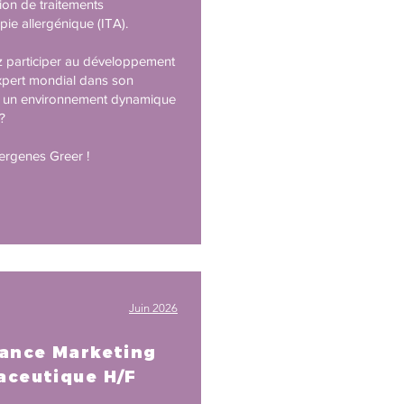
ion de traitements
ie allergénique (ITA).
 participer au développement
xpert mondial dans son
 un environnement dynamique
 ?
lergenes Greer !
Juin 2026
ance Marketing
ceutique H/F