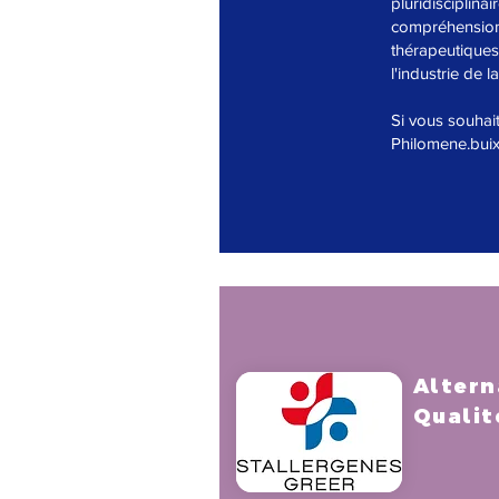
pluridisciplina
compréhension
thérapeutiques
l'industrie de l
Si vous souhai
Philomene.bui
Altern
Qualit