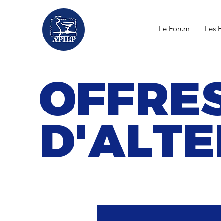
Le Forum
Les 
OFFRE
D'ALT