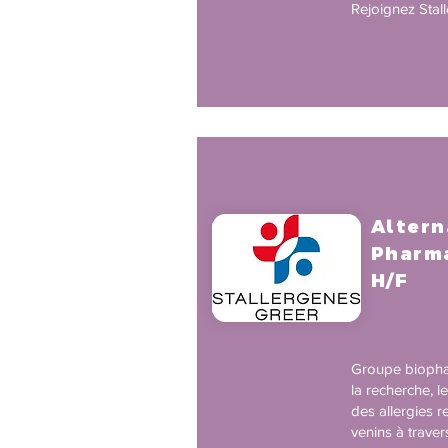
Rejoignez Stal
Altern
Pharma
H/F
Groupe biopha
la recherche, l
des allergies r
venins à trave