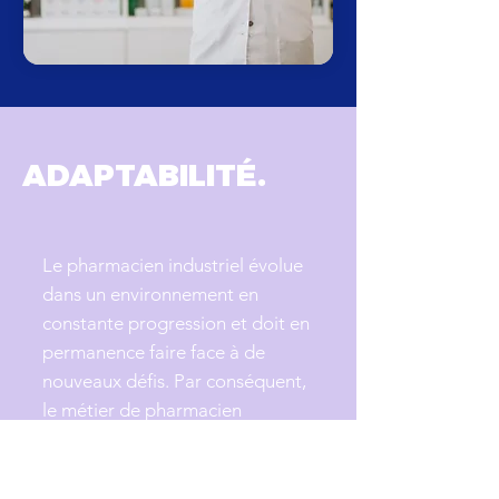
ADAPTABILITÉ.
Le pharmacien industriel évolue
dans un environnement en
constante progression et doit en
permanence faire face à de
nouveaux défis. Par conséquent,
le métier de pharmacien
industriel offre une carrière
diversifiée, très riche tant sur le
plan des problématiques