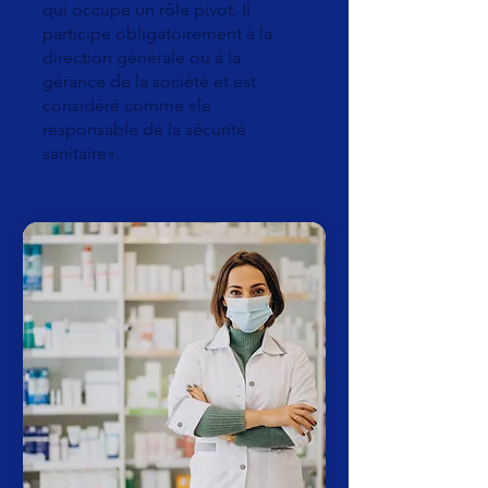
qui occupe un rôle pivot. Il
participe obligatoirement à la
direction générale ou à la
gérance de la société et est
considéré comme «le
responsable de la sécurité
sanitaire».