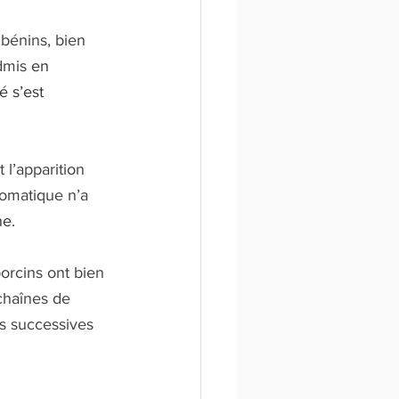
bénins, bien 
dmis 
en 
é s’est 
l’apparition 
omatique n’a 
ne.
orcins ont bien 
 chaînes de 
ns successives 