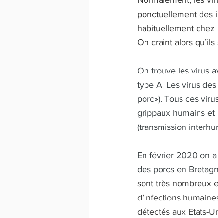
Normalement, les vir
ponctuellement des in
habituellement chez le
On craint alors qu’il
On trouve les virus a
type A. Les virus des
porc»). Tous ces viru
grippaux humains et i
(transmission interhu
En février 2020 on a 
des porcs en Bretagn
sont très nombreux e
d’infections humaines
détectés aux Etats-U