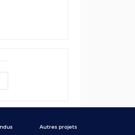
emier patient greffé avec
œur de porc est décédé
indus
Autres projets