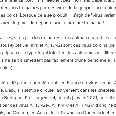
us influenza porcins n'infectent pas l'homme. Cependant,
fections humaines par des virus de la grippe qui circulen
s porcs. Lorsque cela se produit, il s’agit de "virus variant
s soient le point de départ d’une pandémie humaine !
viaires, virus porcins ou autres virus animaux parmi les vi
 sous-types A(H1N1) et A(H3N2) sont des virus porcins (de 
s grippaux du type A qui infectent les animaux sont différe
ls ne se transmettent pas facilement d’une personne à l’a
maine).
détecté pour la première fois en France un virus variant
e. Depuis il semble 
circuler activement dans les cheptels 
n Bretagne. Plus largement, 
depuis 
janvier 2021, une diz
 par des virus A(H3N2)v, A(H1N1)v et A(H1N2)v d’origine p
nis, au Canada, en Australie, à Taiwan, au Danemark et e