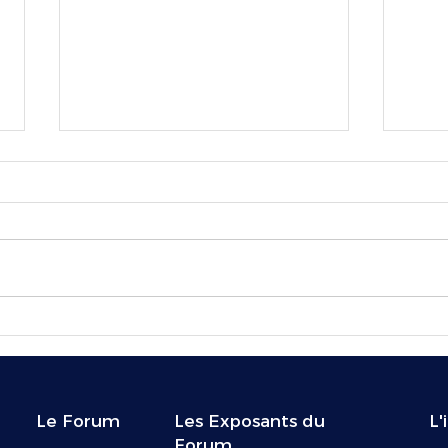
Santé et Industrie
Le pr
Pharmaceutique : Quelles sont
un c
les mesures des 12 candidats
à la présidentielle ?
Le Forum
Les Exposants du
L'
Forum