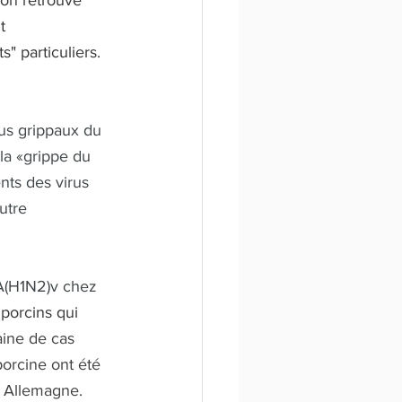
 on retrouve 
t 
s" particuliers. 
rus grippaux du 
la «grippe du 
nts des virus 
utre 
 A(H1N2)v chez 
porcins qui 
aine de cas 
orcine ont été 
n Allemagne. 