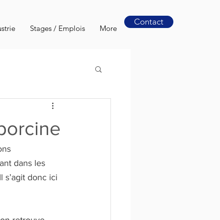
Contact
ustrie
Stages / Emplois
More
porcine
ons 
ant dans les 
 s’agit donc ici 