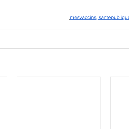
ganisation mondiale de la santé
, 
mesvaccins
, 
santepubliqu